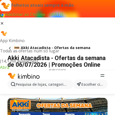
Folhetos atuais sempre à mão
Adicionar ao Chrome - GRÁTIS
App Kimbino
Akki Atacadista - Ofertas da semana
Todas as ofertas num só lugar
Akki Atacadista - Ofertas da semana
(14,1 mil avaliações)
de 06/07/2026 | Promoções Online
Abra
PUBLICIDADE
Pesquisa de lojas, categorias,produtos...
Escolher cidade