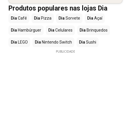
Produtos populares nas lojas Dia
Dia
Café
Dia
Pizza
Dia
Sorvete
Dia
Açaí
Dia
Hambúrguer
Dia
Celulares
Dia
Brinquedos
Dia
LEGO
Dia
Nintendo Switch
Dia
Sushi
PUBLICIDADE