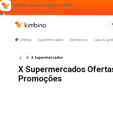
Folhetos atuais sempre à mão
Adicionar ao Chrome - GRÁTIS
Ofertas
Supermercados
Eletrônicos
Casa & Jar
X Supermercados
X Supermercados Ofertas
Promoções