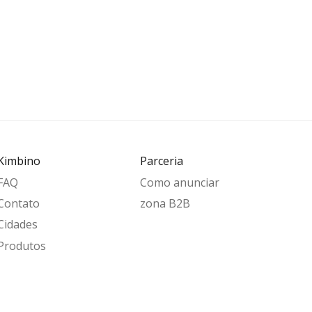
Kimbino
Parceria
FAQ
Como anunciar
Contato
zona B2B
Cidades
Produtos