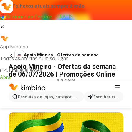
Folhetos atuais sempre à mão
Adicionar ao Chrome - GRÁTIS
App Kimbino
Apoio Mineiro - Ofertas da semana
Todas as ofertas num só lugar
Apoio Mineiro - Ofertas da semana
(14,1 mil avaliações)
de 06/07/2026 | Promoções Online
Abra
PUBLICIDADE
Pesquisa de lojas, categorias,produtos...
Escolher cidade