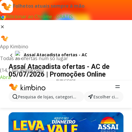
Folhetos atuais sempre à mão
Adicionar ao Chrome - GRÁTIS
App Kimbino
Assaí Atacadista ofertas - AC
Todas as ofertas num só lugar
Assaí Atacadista ofertas - AC de
(14,1 mil avaliações)
05/07/2026 | Promoções Online
Abra
PUBLICIDADE
Pesquisa de lojas, categorias,produtos...
Escolher cidade