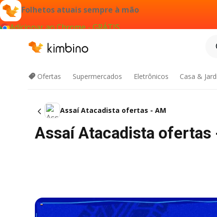
Folhetos atuais sempre à mão
Adicionar ao Chrome - GRÁTIS
Ofertas
Supermercados
Eletrônicos
Casa & Jar
Assaí Atacadista ofertas - AM
Assaí Atacadista ofertas