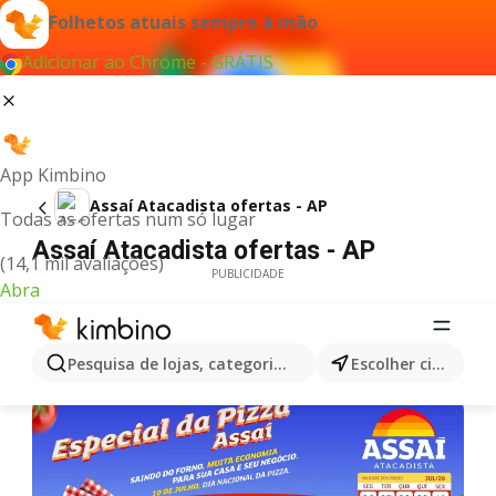
Folhetos atuais sempre à mão
Adicionar ao Chrome - GRÁTIS
App Kimbino
Assaí Atacadista ofertas - AP
Todas as ofertas num só lugar
Assaí Atacadista ofertas - AP
(14,1 mil avaliações)
PUBLICIDADE
Abra
Pesquisa de lojas, categorias,produtos...
Escolher cidade