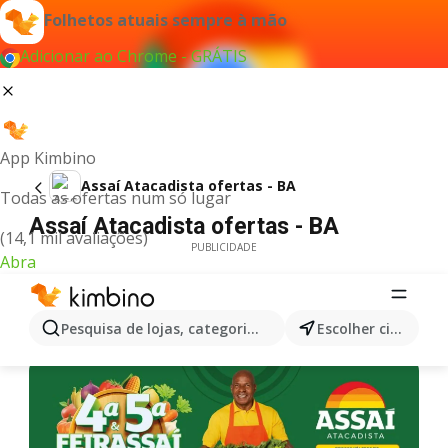
Folhetos atuais sempre à mão
Adicionar ao Chrome - GRÁTIS
App Kimbino
Assaí Atacadista ofertas - BA
Todas as ofertas num só lugar
Assaí Atacadista ofertas - BA
(14,1 mil avaliações)
PUBLICIDADE
Abra
Pesquisa de lojas, categorias,produtos...
Escolher cidade