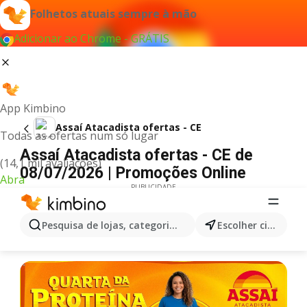
Folhetos atuais sempre à mão
Adicionar ao Chrome - GRÁTIS
App Kimbino
Assaí Atacadista ofertas - CE
Todas as ofertas num só lugar
Assaí Atacadista ofertas - CE de
(14,1 mil avaliações)
08/07/2026 | Promoções Online
Abra
PUBLICIDADE
Pesquisa de lojas, categorias,produtos...
Escolher cidade