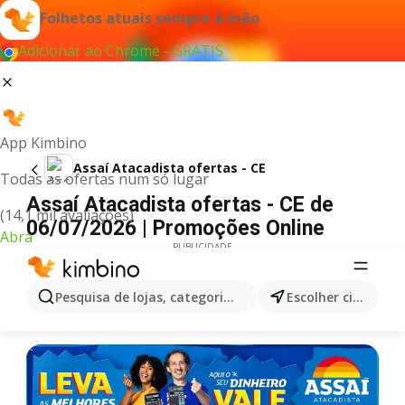
Folhetos atuais sempre à mão
Adicionar ao Chrome - GRÁTIS
App Kimbino
Assaí Atacadista ofertas - CE
Todas as ofertas num só lugar
Assaí Atacadista ofertas - CE de
(14,1 mil avaliações)
06/07/2026 | Promoções Online
Abra
PUBLICIDADE
Pesquisa de lojas, categorias,produtos...
Escolher cidade