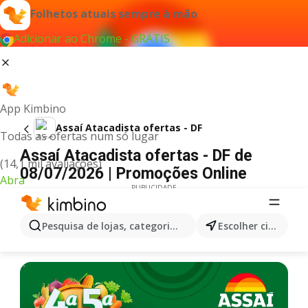
Folhetos atuais sempre à mão
Adicionar ao Chrome - GRÁTIS
App Kimbino
Assaí Atacadista ofertas - DF
Todas as ofertas num só lugar
Assaí Atacadista ofertas - DF de
(14,1 mil avaliações)
08/07/2026 | Promoções Online
Abra
PUBLICIDADE
Pesquisa de lojas, categorias,produtos...
Escolher cidade