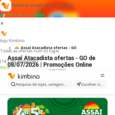
Folhetos atuais sempre à mão
Adicionar ao Chrome - GRÁTIS
App Kimbino
Assaí Atacadista ofertas - GO
Todas as ofertas num só lugar
Assaí Atacadista ofertas - GO de
(14,1 mil avaliações)
08/07/2026 | Promoções Online
Abra
PUBLICIDADE
Pesquisa de lojas, categorias,produtos...
Escolher cidade