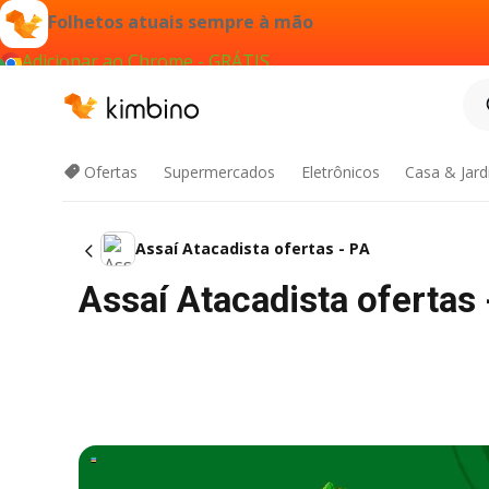
Folhetos atuais sempre à mão
Adicionar ao Chrome - GRÁTIS
Ofertas
Supermercados
Eletrônicos
Casa & Jar
Assaí Atacadista ofertas - PA
Assaí Atacadista ofertas 