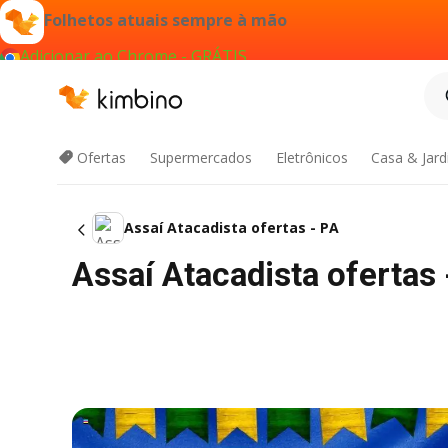
Folhetos atuais sempre à mão
Adicionar ao Chrome - GRÁTIS
Ofertas
Supermercados
Eletrônicos
Casa & Jar
Assaí Atacadista ofertas - PA
Assaí Atacadista ofertas 