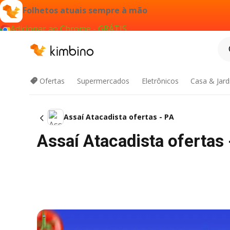
Folhetos atuais sempre à mão
Adicionar ao Chrome - GRÁTIS
Ofertas
Supermercados
Eletrônicos
Casa & Jar
Assaí Atacadista ofertas - PA
Assaí Atacadista ofertas