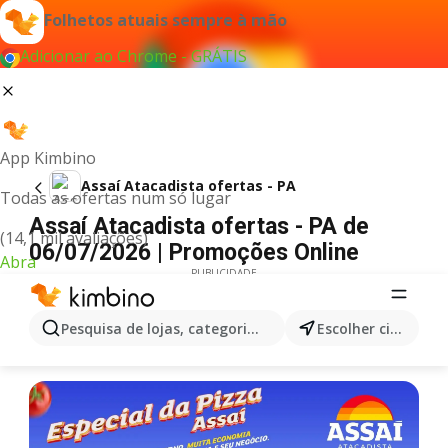
Folhetos atuais sempre à mão
Adicionar ao Chrome - GRÁTIS
App Kimbino
Assaí Atacadista ofertas - PA
Todas as ofertas num só lugar
Assaí Atacadista ofertas - PA de
(14,1 mil avaliações)
06/07/2026 | Promoções Online
Abra
PUBLICIDADE
Pesquisa de lojas, categorias,produtos...
Escolher cidade