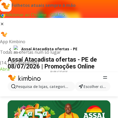
Folhetos atuais sempre à mão
Adicionar ao Chrome - GRÁTIS
App Kimbino
Assaí Atacadista ofertas - PE
Todas as ofertas num só lugar
Assaí Atacadista ofertas - PE de
(14,1 mil avaliações)
08/07/2026 | Promoções Online
Abra
PUBLICIDADE
Pesquisa de lojas, categorias,produtos...
Escolher cidade