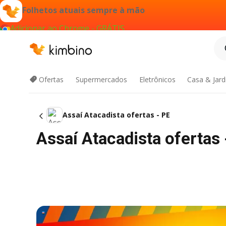
Folhetos atuais sempre à mão
Adicionar ao Chrome - GRÁTIS
Ofertas
Supermercados
Eletrônicos
Casa & Jar
Assaí Atacadista ofertas - PE
Assaí Atacadista ofertas 