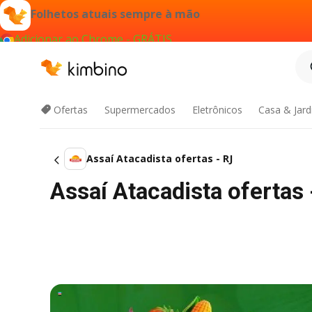
Folhetos atuais sempre à mão
Adicionar ao Chrome - GRÁTIS
Ofertas
Supermercados
Eletrônicos
Casa & Jar
Assaí Atacadista ofertas - RJ
Assaí Atacadista ofertas