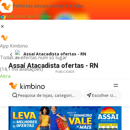
Folhetos atuais sempre à mão
Adicionar ao Chrome - GRÁTIS
App Kimbino
Assaí Atacadista ofertas - RN
Todas as ofertas num só lugar
Assaí Atacadista ofertas - RN
(14,1 mil avaliações)
PUBLICIDADE
Abra
Pesquisa de lojas, categorias,produtos...
Escolher cidade