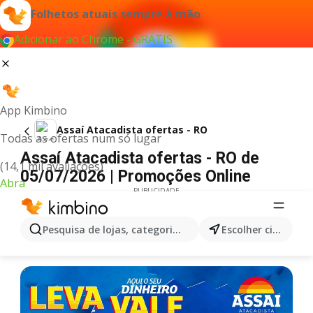
Folhetos atuais sempre à mão
Adicionar ao Chrome - GRÁTIS
App Kimbino
Assaí Atacadista ofertas - RO
Todas as ofertas num só lugar
Assaí Atacadista ofertas - RO de
(14,1 mil avaliações)
05/07/2026 | Promoções Online
Abra
PUBLICIDADE
Pesquisa de lojas, categorias,produtos...
Escolher cidade