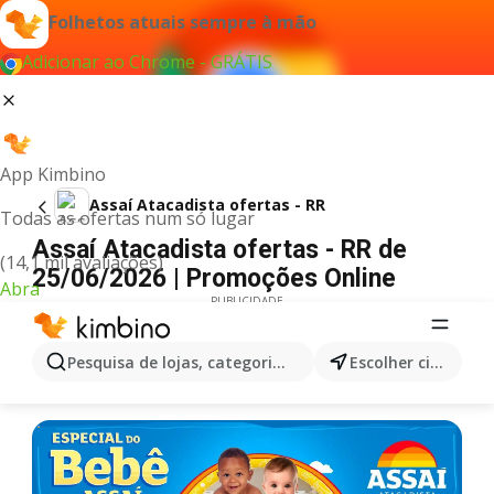
Folhetos atuais sempre à mão
Adicionar ao Chrome - GRÁTIS
App Kimbino
Assaí Atacadista ofertas - RR
Todas as ofertas num só lugar
Assaí Atacadista ofertas - RR de
(14,1 mil avaliações)
25/06/2026 | Promoções Online
Abra
PUBLICIDADE
Pesquisa de lojas, categorias,produtos...
Escolher cidade