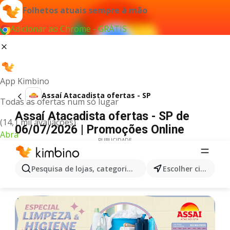
Folhetos atuais sempre à mão
Adicionar ao Chrome - GRÁTIS
App Kimbino
Assaí Atacadista ofertas - SP
Todas as ofertas num só lugar
Assaí Atacadista ofertas - SP de
(14,1 mil avaliações)
06/07/2026 | Promoções Online
Abra
PUBLICIDADE
Pesquisa de lojas, categorias,produtos...
Escolher cidade