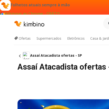
Folhetos atuais sempre à mão
Adicionar ao Chrome - GRÁTIS
Ofertas
Supermercados
Eletrônicos
Casa & Jar
Assaí Atacadista ofertas - SP
Assaí Atacadista ofertas 