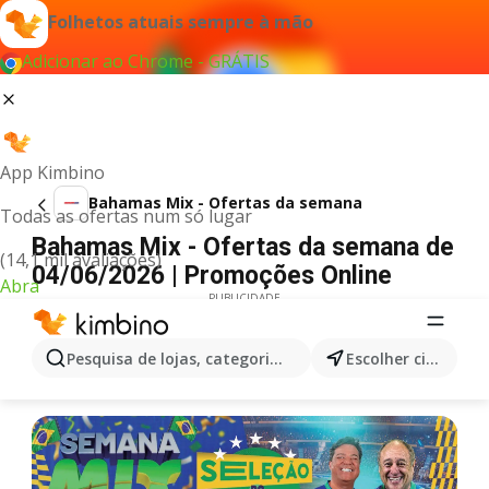
Folhetos atuais sempre à mão
Adicionar ao Chrome - GRÁTIS
App Kimbino
Bahamas Mix - Ofertas da semana
Todas as ofertas num só lugar
Bahamas Mix - Ofertas da semana de
(14,1 mil avaliações)
04/06/2026 | Promoções Online
Abra
PUBLICIDADE
Pesquisa de lojas, categorias,produtos...
Escolher cidade