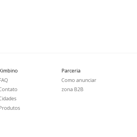
Kimbino
Parceria
FAQ
Como anunciar
Contato
zona B2B
Cidades
Produtos