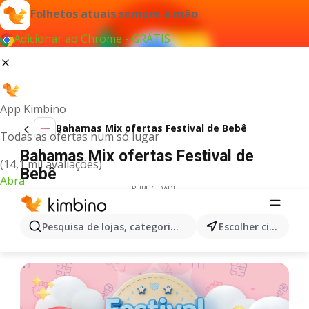
Folhetos atuais sempre à mão
Adicionar ao Chrome - GRÁTIS
App Kimbino
Bahamas Mix ofertas Festival de Bebê
Todas as ofertas num só lugar
Bahamas Mix ofertas Festival de
(14,1 mil avaliações)
Bebê
Abra
PUBLICIDADE
Pesquisa de lojas, categorias,produtos...
Escolher cidade