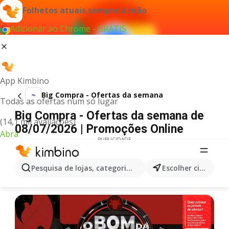
Folhetos atuais sempre à mão
Adicionar ao Chrome - GRÁTIS
App Kimbino
Big Compra - Ofertas da semana
Todas as ofertas num só lugar
Big Compra - Ofertas da semana de
(14,1 mil avaliações)
08/07/2026 | Promoções Online
Abra
PUBLICIDADE
Pesquisa de lojas, categorias,produtos...
Escolher cidade