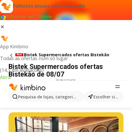
Folhetos atuais sempre à mão
Adicionar ao Chrome - GRÁTIS
App Kimbino
Bistek Supermercados ofertas Bistekâo
Todas as ofertas num só lugar
Bistek Supermercados ofertas
(14,1 mil avaliações)
Bistekâo de 08/07
Abra
PUBLICIDADE
Pesquisa de lojas, categorias,produtos...
Escolher cidade