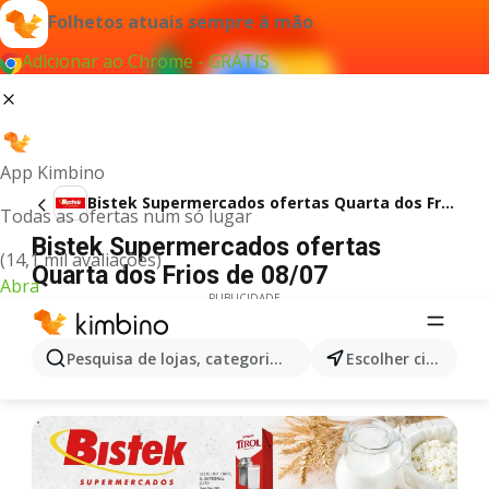
Folhetos atuais sempre à mão
Adicionar ao Chrome - GRÁTIS
App Kimbino
Bistek Supermercados ofertas Quarta dos Frios
Todas as ofertas num só lugar
Bistek Supermercados ofertas
(14,1 mil avaliações)
Quarta dos Frios de 08/07
Abra
PUBLICIDADE
Pesquisa de lojas, categorias,produtos...
Escolher cidade