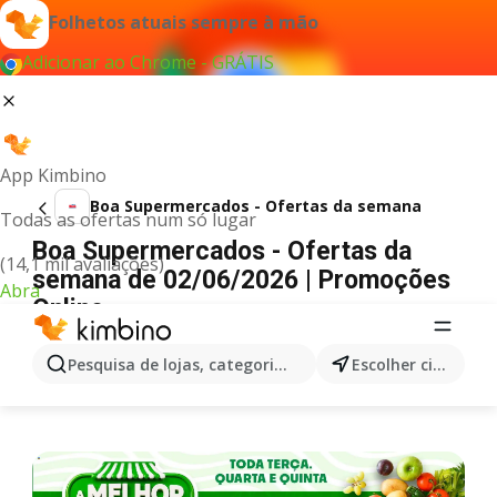
Folhetos atuais sempre à mão
Adicionar ao Chrome - GRÁTIS
App Kimbino
Boa Supermercados - Ofertas da semana
Todas as ofertas num só lugar
Boa Supermercados - Ofertas da
(14,1 mil avaliações)
semana de 02/06/2026 | Promoções
Abra
Online
PUBLICIDADE
Pesquisa de lojas, categorias,produtos...
Escolher cidade