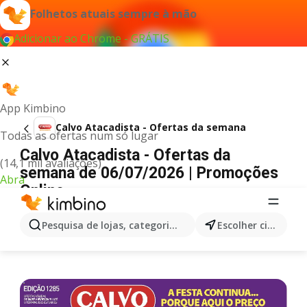
Folhetos atuais sempre à mão
Adicionar ao Chrome - GRÁTIS
App Kimbino
Calvo Atacadista - Ofertas da semana
Todas as ofertas num só lugar
Calvo Atacadista - Ofertas da
(14,1 mil avaliações)
semana de 06/07/2026 | Promoções
Abra
Online
PUBLICIDADE
Pesquisa de lojas, categorias,produtos...
Escolher cidade