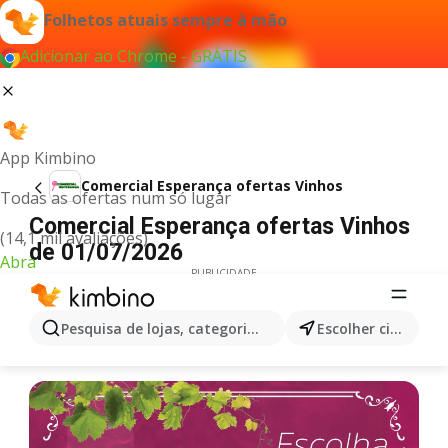
Folhetos atuais sempre à mão
Adicionar ao Chrome - GRÁTIS
App Kimbino
Comercial Esperança ofertas Vinhos
Todas as ofertas num só lugar
Comercial Esperança ofertas Vinhos
(14,1 mil avaliações)
de 01/07/2026
Abra
PUBLICIDADE
Pesquisa de lojas, categorias,produtos...
Escolher cidade