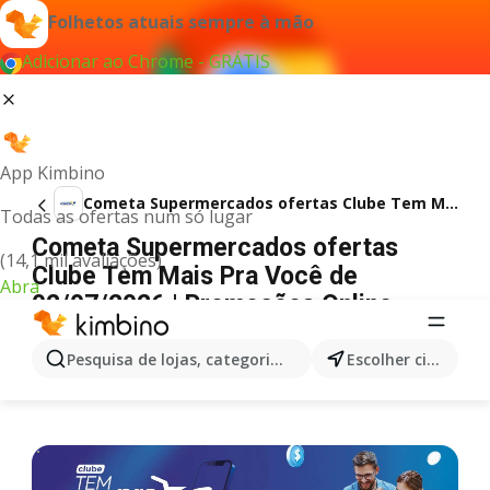
Folhetos atuais sempre à mão
Adicionar ao Chrome - GRÁTIS
App Kimbino
Cometa Supermercados ofertas Clube Tem Mais Pra Você
Todas as ofertas num só lugar
Cometa Supermercados ofertas
(14,1 mil avaliações)
Clube Tem Mais Pra Você de
Abra
02/07/2026 | Promoções Online
PUBLICIDADE
Pesquisa de lojas, categorias,produtos...
Escolher cidade