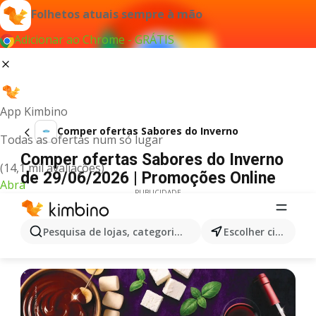
Folhetos atuais sempre à mão
Adicionar ao Chrome - GRÁTIS
App Kimbino
Comper ofertas Sabores do Inverno
Todas as ofertas num só lugar
Comper ofertas Sabores do Inverno
(14,1 mil avaliações)
de 29/06/2026 | Promoções Online
Abra
PUBLICIDADE
Pesquisa de lojas, categorias,produtos...
Escolher cidade