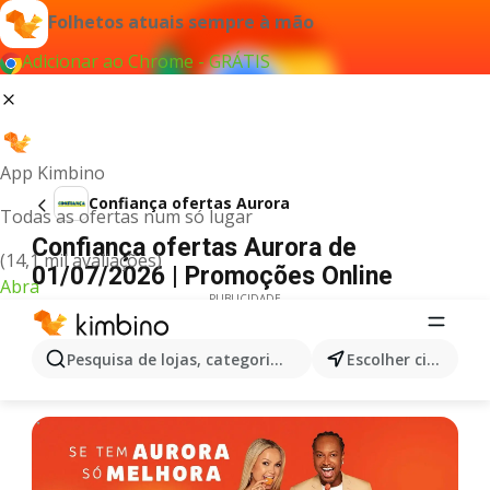
Folhetos atuais sempre à mão
Adicionar ao Chrome - GRÁTIS
App Kimbino
Confiança ofertas Aurora
Todas as ofertas num só lugar
Confiança ofertas Aurora de
(14,1 mil avaliações)
01/07/2026 | Promoções Online
Abra
PUBLICIDADE
Pesquisa de lojas, categorias,produtos...
Escolher cidade