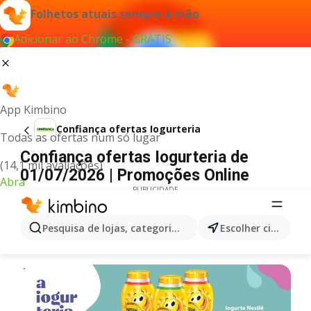
Folhetos atuais sempre à mão
Adicionar ao Chrome - GRÁTIS
App Kimbino
Confiança ofertas Iogurteria
Todas as ofertas num só lugar
Confiança ofertas Iogurteria de
(14,1 mil avaliações)
01/07/2026 | Promoções Online
Abra
PUBLICIDADE
Pesquisa de lojas, categorias,produtos...
Escolher cidade