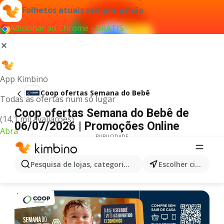
Folhetos atuais sempre à mão
Adicionar ao Chrome - GRÁTIS
App Kimbino
Coop ofertas Semana do Bebê
Todas as ofertas num só lugar
Coop ofertas Semana do Bebê de
(14,1 mil avaliações)
06/07/2026 | Promoções Online
Abra
PUBLICIDADE
Pesquisa de lojas, categorias,produtos...
Escolher cidade