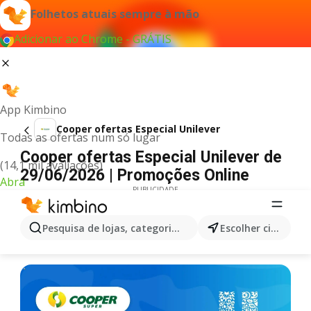
Folhetos atuais sempre à mão
Adicionar ao Chrome - GRÁTIS
App Kimbino
Cooper ofertas Especial Unilever
Todas as ofertas num só lugar
Cooper ofertas Especial Unilever de
(14,1 mil avaliações)
29/06/2026 | Promoções Online
Abra
PUBLICIDADE
Pesquisa de lojas, categorias,produtos...
Escolher cidade