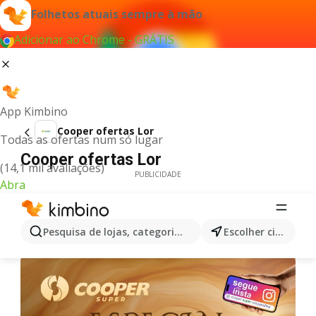
Folhetos atuais sempre à mão
Adicionar ao Chrome - GRÁTIS
App Kimbino
Cooper ofertas Lor
Todas as ofertas num só lugar
Cooper ofertas Lor
(14,1 mil avaliações)
PUBLICIDADE
Abra
Pesquisa de lojas, categorias,produtos...
Escolher cidade