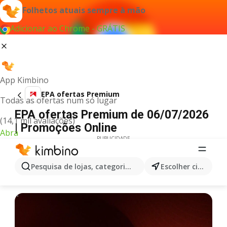
Folhetos atuais sempre à mão
Adicionar ao Chrome - GRÁTIS
App Kimbino
EPA ofertas Premium
Todas as ofertas num só lugar
EPA ofertas Premium de 06/07/2026
(14,1 mil avaliações)
| Promoções Online
Abra
PUBLICIDADE
Pesquisa de lojas, categorias,produtos...
Escolher cidade