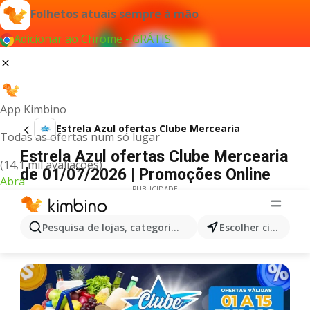
Folhetos atuais sempre à mão
Adicionar ao Chrome - GRÁTIS
App Kimbino
Estrela Azul ofertas Clube Mercearia
Todas as ofertas num só lugar
Estrela Azul ofertas Clube Mercearia
(14,1 mil avaliações)
de 01/07/2026 | Promoções Online
Abra
PUBLICIDADE
Pesquisa de lojas, categorias,produtos...
Escolher cidade