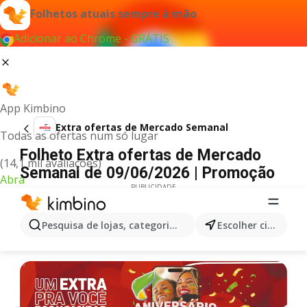
Folhetos atuais sempre à mão
Adicionar ao Chrome - GRÁTIS
App Kimbino
Extra ofertas de Mercado Semanal
Todas as ofertas num só lugar
Folheto Extra ofertas de Mercado
(14,1 mil avaliações)
Semanal de 09/06/2026 | Promoção
Abra
PUBLICIDADE
Pesquisa de lojas, categorias,produtos...
Escolher cidade