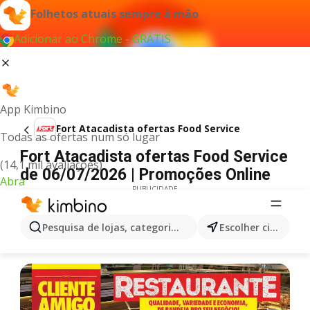
Folhetos atuais sempre à mão
Adicionar ao Chrome - GRÁTIS
App Kimbino
Fort Atacadista ofertas Food Service
Todas as ofertas num só lugar
Fort Atacadista ofertas Food Service
(14,1 mil avaliações)
de 06/07/2026 | Promoções Online
Abra
PUBLICIDADE
Pesquisa de lojas, categorias,produtos...
Escolher cidade