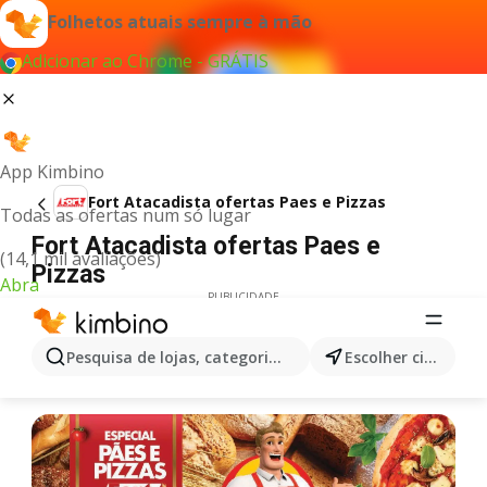
Folhetos atuais sempre à mão
Adicionar ao Chrome - GRÁTIS
App Kimbino
Fort Atacadista ofertas Paes e Pizzas
Todas as ofertas num só lugar
Fort Atacadista ofertas Paes e
(14,1 mil avaliações)
Pizzas
Abra
PUBLICIDADE
Pesquisa de lojas, categorias,produtos...
Escolher cidade