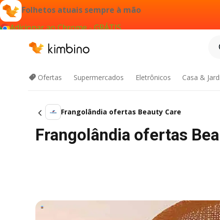
Folhetos atuais sempre à mão
Adicionar ao Chrome - GRÁTIS
Ofertas
Supermercados
Eletrônicos
Casa & Jar
Frangolândia ofertas Beauty Care
Frangolândia ofertas Be