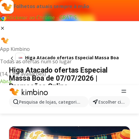
Folhetos atuais sempre à mão
Adicionar ao Chrome - GRÁTIS
App Kimbino
Higa Atacado ofertas Especial Massa Boa
Todas as ofertas num só lugar
Higa Atacado ofertas Especial
(14,1 mil avaliações)
Massa Boa de 07/07/2026 |
Abra
Promoções Online
PUBLICIDADE
Pesquisa de lojas, categorias,produtos...
Escolher cidade