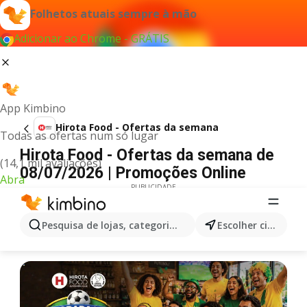
Folhetos atuais sempre à mão
Adicionar ao Chrome - GRÁTIS
App Kimbino
Hirota Food - Ofertas da semana
Todas as ofertas num só lugar
Hirota Food - Ofertas da semana de
(14,1 mil avaliações)
08/07/2026 | Promoções Online
Abra
PUBLICIDADE
Pesquisa de lojas, categorias,produtos...
Escolher cidade