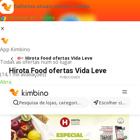
Folhetos atuais sempre à mão
Adicionar ao Chrome - GRÁTIS
App Kimbino
Hirota Food ofertas Vida Leve
Todas as ofertas num só lugar
Hirota Food ofertas Vida Leve
(14,1 mil avaliações)
PUBLICIDADE
Abra
Pesquisa de lojas, categorias,produtos...
Escolher cidade